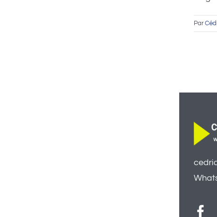
Par
Cédr
cedri
Whats