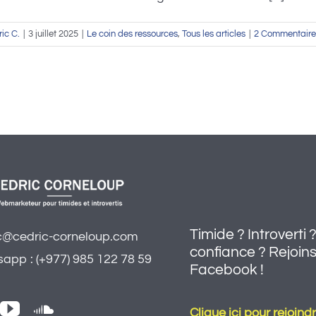
ic C.
|
3 juillet 2025
|
Le coin des ressources
,
Tous les articles
|
2 Commentaire
Timide ? Introvert
c@cedric-corneloup.com
confiance ? Rejoi
app : (+977) 985 122 78 59
Facebook !
Clique ici pour rejoi