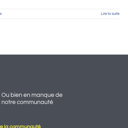
s
Lire la suite
i ? Ou bien en manque de
ns notre communauté
ndre la communauté