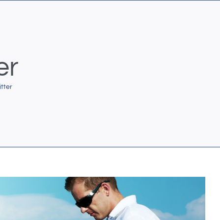
er
itter