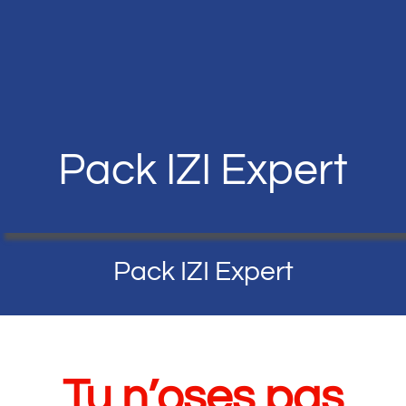
Passer
au
contenu
Pack IZI Expert
Pack IZI Expert
Tu n’oses pas