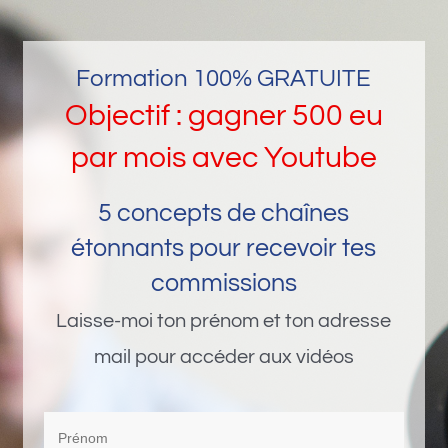
Passer
au
Formation 100% GRATUITE
contenu
Objectif : gagner 500 eu
par mois avec Youtube
Objectif : gagner
5 concepts de chaînes
500 eu par mois
étonnants pour recevoir tes
commissions
avec Youtube
Laisse-moi ton prénom et ton adresse
mail pour accéder aux vidéos
Objectif : gagner 500 eu par