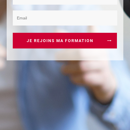
mois avec Youtube
JE REJOINS MA FORMATION
Nous utilisons des cookies pour vous offrir la meilleure
expérience sur notre site.
Vous pouvez en savoir plus sur les cookies que nous utilisons ou
les désactiver dans
paramètres
.
Accepter
Rejeter
Réglages